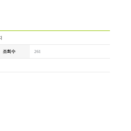
지
조회수
261