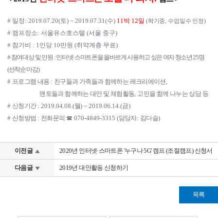
# 일정: 2019.07.20(토) ~ 2019.07.31(수)
11박 12일
(
학기중
,
수업일수 인정
)
# 캠프장소: 서울유스호스텔 (서울 중구)
#
참가비
:
1
인당
10
만원
(
취약계층 무료
)
#
참여대상 및 인원
:
인터넷
·
스마트폰을 올바르게 사용하고 싶은 여자 청소년
25
명
(
선착순 마감
)
#
프로그램 내용
:
친구들과 가족들과 함께하는 레크리에이션
,
멘토들과 함께하는 대안 및 체험활동
,
고민을 함께 나누는 상담 등
#
신청기간
:
2019.04.08.(
월
) ~ 2019.06.14.(
금
)
#
신청방법
:
전화문의
☎
070-4849-3315 (
담당자
:
김다슬
)
이전글
2020년 인터넷·스마트폰 '누구나 5G' 캠프 (조절캠프) 신청서
다음글
2019년 대안활동 신청하기
목록