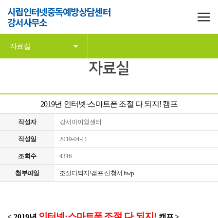
시립인터넷중독예방상담센터
강서사무소
자료실
자료실
2019년 인터넷·스마트폰 조절 다 되지! 캠프
작성자
강서아이윌센터
작성일
2019-04-11
조회수
4316
첨부파일
조절다되지!캠프 신청서.hwp
조절 다 되지!
인터넷
·
스마트폰
< 2019
년
캠프 >