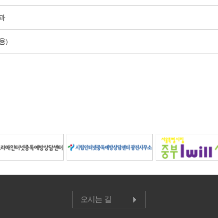
과
용)
오시는 길