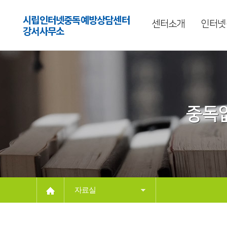
시립인터넷중독예방상담센터
센터소개
인터넷
강서사무소
중독없
자료실